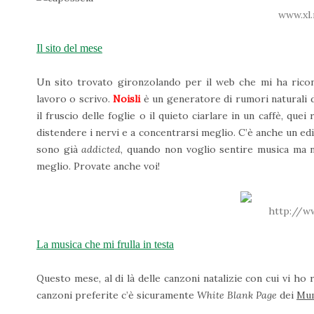
www.xl.
Il sito del mese
Un sito trovato gironzolando per il web che mi ha rico
lavoro o scrivo.
Noisli
è un generatore di rumori naturali di
il fruscio delle foglie o il quieto ciarlare in un caffè, qu
distendere i nervi e a concentrarsi meglio. C’è anche un edit
sono già
addicted
, quando non voglio sentire musica ma n
meglio. Provate anche voi!
http://w
La musica che mi frulla in testa
Questo mese, al di là delle canzoni natalizie con cui vi ho r
canzoni preferite c’è sicuramente
White Blank Page
dei
Mum