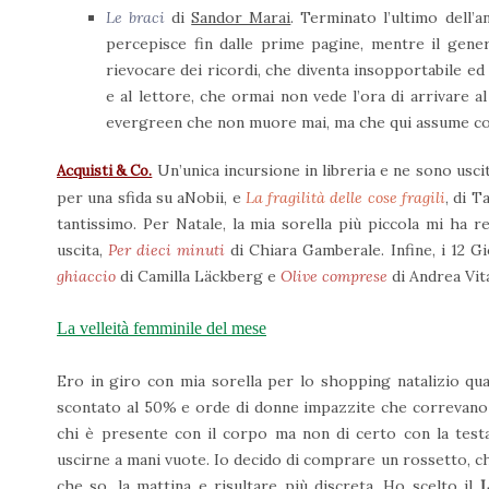
Le braci
di
Sandor Marai
. Terminato l’ultimo dell’a
percepisce fin dalle prime pagine, mentre il gener
rievocare dei ricordi, che diventa insopportabile ed
e al lettore, che ormai non vede l’ora di arrivare 
evergreen che non muore mai, ma che qui assume conn
Un’unica incursione in libreria e ne sono usci
Acquisti & Co.
per una sfida su aNobii, e
La fragilità delle cose fragili
, di 
tantissimo. Per Natale, la mia sorella più piccola mi ha 
uscita,
Per dieci minuti
di Chiara Gamberale. Infine, i 12 
ghiaccio
di Camilla Läckberg e
Olive comprese
di Andrea Vital
La velleità femminile del mese
Ero in giro con mia sorella per lo shopping natalizio qu
scontato al 50% e orde di donne impazzite che correvano q
chi è presente con il corpo ma non di certo con la tes
uscirne a mani vuote. Io decido di comprare un rossetto, 
che so, la mattina e risultare più discreta. Ho scelto il
L