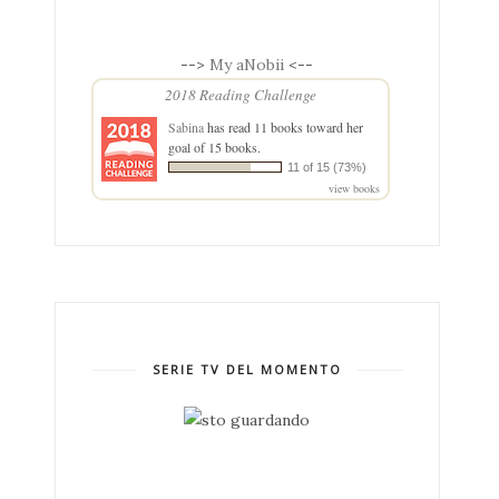
-->
My aNobii
<--
2018 Reading Challenge
Sabina
has read 11 books toward her
goal of 15 books.
11 of 15 (73%)
view books
SERIE TV DEL MOMENTO