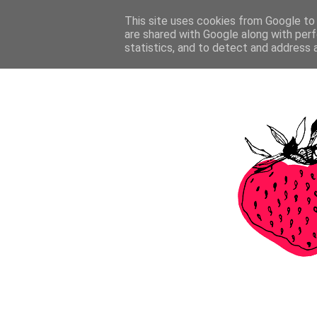
This site uses cookies from Google to d
are shared with Google along with perf
statistics, and to detect and address 