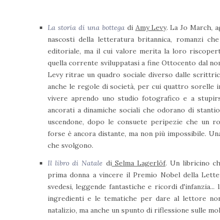
La storia di una bottega
di
Amy Levy
. La Jo March, a
nascosti della letteratura britannica, romanzi ch
editoriale, ma il cui valore merita la loro riscop
quella corrente sviluppatasi a fine Ottocento dal 
Levy ritrae un quadro sociale diverso dalle scritt
anche le regole di società, per cui quattro sorelle
vivere aprendo uno studio fotografico e a stupirs
ancorati a dinamiche sociali che odorano di stanti
uscendone, dopo le consuete peripezie che un ro
forse è ancora distante, ma non più impossibile. Un
che svolgono.
Il libro di Natale
di
Selma Lagerlöf
. Un libricino c
prima donna a vincere il Premio Nobel della Lette
svedesi, leggende fantastiche e ricordi d'infanzia...
ingredienti e le tematiche per dare al lettore no
natalizio, ma anche un spunto di riflessione sulle mol