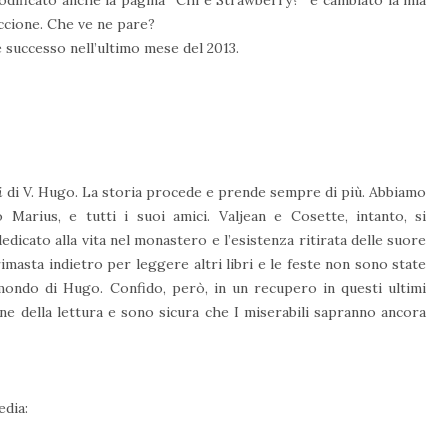
modificato anche la pagina “Chi è Strawberry?” e cambiato la mia
accione. Che ve ne pare?
 è successo nell’ultimo mese del 2013.
i
di V. Hugo. La storia procede e prende sempre di più. Abbiamo
arius, e tutti i suoi amici. Valjean e Cosette, intanto, si
edicato alla vita nel monastero e l’esistenza ritirata delle suore
imasta indietro per leggere altri libri e le feste non sono state
ondo di Hugo. Confido, però, in un recupero in questi ultimi
ne della lettura e sono sicura che I miserabili sapranno ancora
edia: