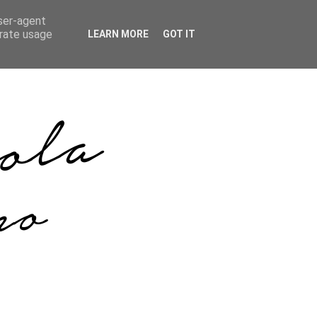
user-agent
erate usage
LEARN MORE
GOT IT