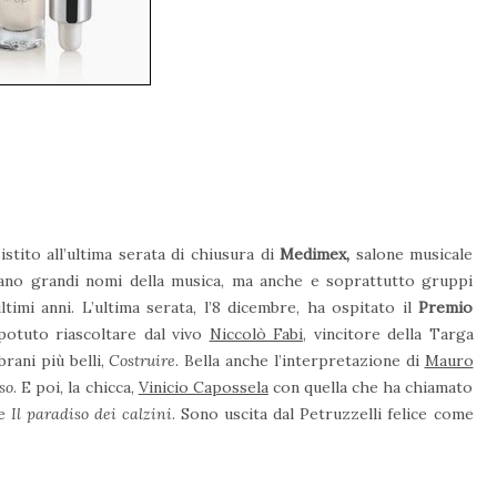
stito all’ultima serata di chiusura di
Medimex,
salone musicale
ipano grandi nomi della musica, ma anche e soprattutto gruppi
timi anni. L’ultima serata, l’8 dicembre, ha ospitato il
Premio
potuto riascoltare dal vivo
Niccolò Fabi
, vincitore della Targa
rani più belli,
Costruire
. Bella anche l’interpretazione di
Mauro
so
. E poi, la chicca,
Vinicio Capossela
con quella che ha chiamato
le
Il paradiso dei calzini
. Sono uscita dal Petruzzelli felice come