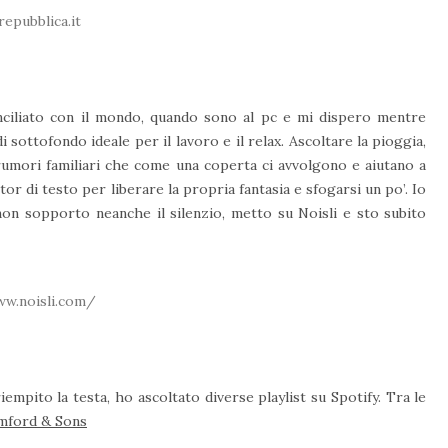
repubblica.it
nciliato con il mondo, quando sono al pc e mi dispero mentre
 sottofondo ideale per il lavoro e il relax. Ascoltare la pioggia,
ei rumori familiari che come una coperta ci avvolgono e aiutano a
or di testo per liberare la propria fantasia e sfogarsi un po’. Io
on sopporto neanche il silenzio, metto su Noisli e sto subito
ww.noisli.com/
iempito la testa, ho ascoltato diverse playlist su Spotify. Tra le
ford & Sons