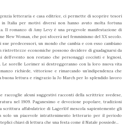
genzia letteraria e casa editrice, ci permette di scoprire tesori
e in Italia per motivi diversi non hanno avuto molta fortuna
erta. Il romanzo di Amy Levy è una pregevole manifestazione di
nome New Woman, che poi sfocerà nel femminismo del XX secolo.
rici sue predecessori, un mondo che cambia e con esso cambiano
 in ristrettezze economiche possono decidere di guadagnarsi da
i dell’evento non restano che personaggi cocciuti e legnosi,
o. Le sorelle Lorimer si destreggeranno con la loro nuova vita
manzo richiede, vittoriose e rimarcando un’indipendenza che
a buona lettura e ringrazio la Jo March per lo splendido lavoro
he raccoglie alcuni suggestivi racconti della scrittrice svedese,
ratura nel 1909. Paganesimo e devozione popolare, tradizioni
 la scrittura affabulatrice di Lagerlöf mescola sapientemente gli
n solo un piacevole intrattenimento letterario per il periodo
teplici chiavi di lettura che una festa come il Natale possiede...