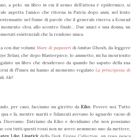
nno, a pelo. un libro in cui il senso dell’attesa è epidermico, si
ale aspetta l’amico che ritorna in Patria dopo anni, nel lento
 estenuante nel fiume di parole che il generale riserva a Konrad
al momento clou, allo scontro finale… Due amici e una donna, un
otati esistenziali che la rendono unica.
ta con due volumi:
Mare di papaveri
di Amitav Ghosh, da leggere
Taiye Selasi, che dopo Masterpiece, lo ammetto, mi ha incuriosito
regalato un libro che desideravo da quando ho saputo della sua
Giorni di iTunes mi hanno al momento regalato
La principessa di
i. Alè!
ando, per caso, facciamo un giretto da
Kiko
. Povere noi. Tutto
ua e là, mentre mariti e fidanzati avevano lo sguardo vacuo di
ta. Dicevamo. Entriamo da Kiko e decidiamo che non possiamo
che con tutti questi rossi non ne avevo nemmeno uno da mettere,
atex Like Lipstick
della
Dark Eroine Collection
, un rosa pesca