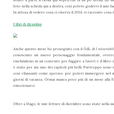
solito, a parte il cloud qui sopra che fa un po’ scena, ho 
foto nella scheda qui a destra, così potete godervi il mio f
In attesa di vedere cosa ci riserva il 2014, vi racconto cosa
I libri di dicembre
Anche questo mese ho proseguito con il GdL di
I miserabil
conosciuto un nuovo personaggio fondamentale, ovvero M
rinchiudono in un convento per fuggire a Javert e il libro d
è stato per me uno dei capitoli più belli. Purtroppo sono r
così rilassanti come speravo per poteri immergere nel m
giorni di vacanza. Ormai manca poco più di un mese alla fi
emozionarci.
Oltre a Hugo, le mie letture di dicembre sono state nella m