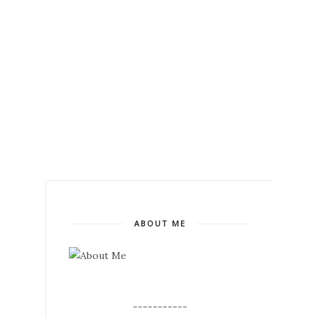
ABOUT ME
--
-----------