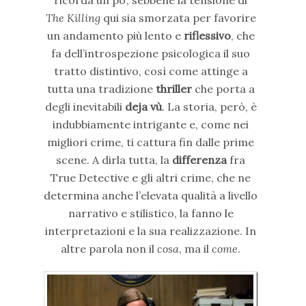
ricorda un po’, sebbene la tensione di
The Killing
qui sia smorzata per favorire
un andamento più lento e
riflessivo
, che
fa dell’introspezione psicologica il suo
tratto distintivo, così come attinge a
tutta una tradizione
thriller
che porta a
degli inevitabili
deja vù
. La storia, però, è
indubbiamente intrigante e, come nei
migliori crime, ti cattura fin dalle prime
scene. A dirla tutta, la
differenza
fra
True Detective e gli altri crime, che ne
determina anche l’elevata qualità a livello
narrativo e stilistico, la fanno le
interpretazioni e la sua realizzazione. In
altre parola non il
cosa
, ma il
come
.