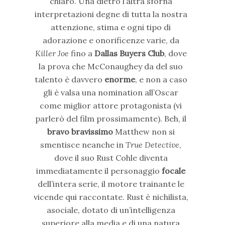
chiaro. Una dietro l’altra sforna
interpretazioni degne di tutta la nostra
attenzione, stima e ogni tipo di
adorazione e onorificenze varie, da
Killer Joe
fino a
Dallas Buyers Club
, dove
la prova che McConaughey da del suo
talento è davvero
enorme
, e non a caso
gli è valsa una nomination all’Oscar
come miglior attore protagonista (vi
parlerò del film prossimamente). Beh, il
bravo bravissimo
Matthew non si
smentisce neanche in
True Detective
,
dove il suo Rust Cohle diventa
immediatamente il personaggio
focale
dell’intera serie, il motore trainante le
vicende qui raccontate. Rust è nichilista,
asociale, dotato di un’intelligenza
superiore alla media e di una natura