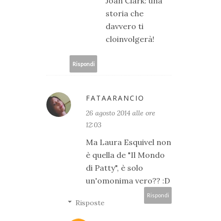
Joan Clark: una
storia che
davvero ti
cloinvolgerà!
Rispondi
FATAARANCIO
26 agosto 2014 alle ore
12:03
Ma Laura Esquivel non
è quella de "Il Mondo
di Patty", è solo
un'omonima vero?? :D
Rispondi
Risposte