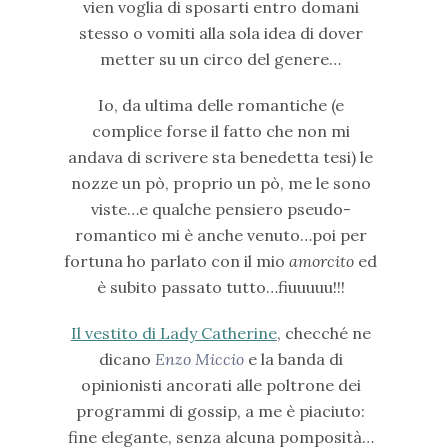
vien voglia di sposarti entro domani
stesso o vomiti alla sola idea di dover
metter su un circo del genere…
Io, da ultima delle romantiche (e
complice forse il fatto che non mi
andava di scrivere sta benedetta tesi) le
nozze un pò, proprio un pò, me le sono
viste…e qualche pensiero pseudo-
romantico mi è anche venuto…poi per
fortuna ho parlato con il mio
amorcito
ed
è subito passato tutto…fiuuuuu!!!
Il vestito di Lady Catherine
, checché ne
dicano
Enzo Miccio
e la banda di
opinionisti ancorati alle poltrone dei
programmi di gossip, a me è piaciuto:
fine elegante, senza alcuna pomposità…