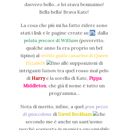
davvero bello…e lei stava benissimo!
Bella bella! Brava Kate!
La cosa che più mi ha fatto ridere sono
stati i link e le pagine create su
Fb
: dalla
pelata precoce di William
(poveretto,
qualche anno fa era proprio un bel
tipino) al
vestito giallo canarino di Queen
Elizabeth
fino alle supposizioni di
intriganti
liaison
tra quel rosso mal pelo
di
Harry
e la sorella di Kate,
Pippa
Middleton
, che già il nome è tutto un
programma…
Nota di merito, infine, a quel
gran pezzo
di gnoccolone
di
David Beckham
che
secondo me è anche un sant’uomo
perché sopporta in maniera encomiabile