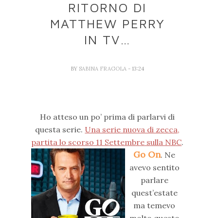
RITORNO DI
MATTHEW PERRY
IN TV…
BY
SABINA FRAGOLA
- 13:24
Ho atteso un po’ prima di parlarvi di
questa serie.
Una serie nuova di zecca,
partita lo scorso 11 Settembre sulla NBC
.
Go On
.
Ne
avevo sentito
parlare
quest’estate
ma temevo
molto questo