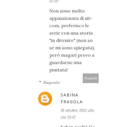
15:20
Non sono molto
appassionata di sit-
com, preferisco le
serie con una storia
"in divenire" (non so
se mi sono spiegata),
però magari provo a
guardarne una
puntata!
Rispondi
Risposte
SABINA
FRAGOLA
18 ottobre 2012 alle
ore 15:47
beh in realtà Go