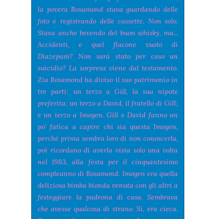
la povera Rosamond stava guardando delle
foto e registrando delle cassette. Non solo.
Stava anche bevendo del buon whisky, ma...
Accidenti, e quel flacone vuoto di
Diazepam? Non sarà stato per caso un
suicidio? La sorpresa viene dal testamento.
Zia Rosamond ha diviso il suo patrimonio in
tre parti: un terzo a Gill, la sua nipote
preferita; un terzo a David, il fratello di Gill;
e un terzo a Imogen. Gill e David fanno un
po' fatica a capire chi sia questa Imogen,
perché prima sembra loro di non conoscerla,
poi ricordano di averla vista solo una volta
nel 1983, alla festa per il cinquantesimo
compleanno di Rosamond. Imogen era quella
deliziosa bimba bionda venuta con gli altri a
festeggiare la padrona di casa. Sembrava
che avesse qualcosa di strano. Sì, era cieca.