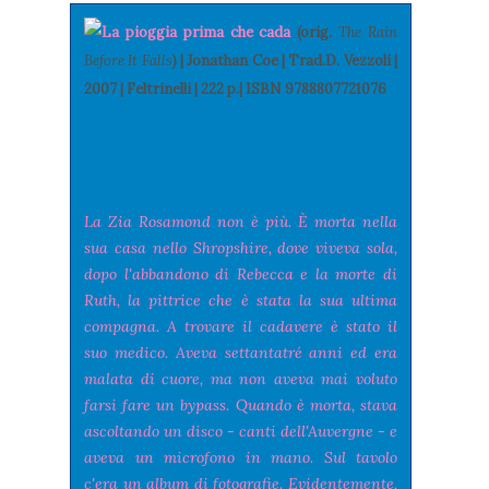
La pioggia prima che cada
(orig.
The Rain
Before It Falls
) | Jonathan Coe | Trad.D. Vezzoli |
2007 | Feltrinelli | 222 p.| ISBN 9788807721076
La Zia Rosamond non è più. È morta nella
sua casa nello Shropshire, dove viveva sola,
dopo l'abbandono di Rebecca e la morte di
Ruth, la pittrice che è stata la sua ultima
compagna. A trovare il cadavere è stato il
suo medico. Aveva settantatré anni ed era
malata di cuore, ma non aveva mai voluto
farsi fare un bypass. Quando è morta, stava
ascoltando un disco - canti dell'Auvergne - e
aveva un microfono in mano. Sul tavolo
c'era un album di fotografie. Evidentemente,