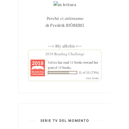
Perché ci ostiniamo
di Fredrik SJÖBERG
-->
My aNobii
<--
2018 Reading Challenge
Sabina
has read 11 books toward her
goal of 15 books.
11 of 15 (73%)
view books
SERIE TV DEL MOMENTO