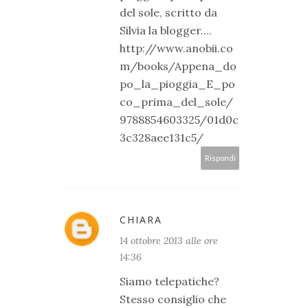
del sole, scritto da
Silvia la blogger....
http://www.anobii.co
m/books/Appena_do
po_la_pioggia_E_po
co_prima_del_sole/
9788854603325/01d0c
3c328aee131c5/
Rispondi
CHIARA
14 ottobre 2013 alle ore
14:36
Siamo telepatiche?
Stesso consiglio che