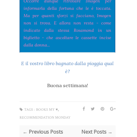
Occorre dunque ritrovare Imogen per
informarla della fortuna che le è toccata.
Ma per quanti sforzi si facciano, Imogen
non si trova. E allora non resta - come
indicato dalla stessa Rosamond in un
biglietto - che ascoltare le cassette incise
dalla donna...
E il vostro libro bagnato dalla pioggia qual
è?
Buona settimana!
,
TAGS :
BOOKS MY ♥
RECOMMENDATION MONDAY
← Previous Posts
Next Posts →