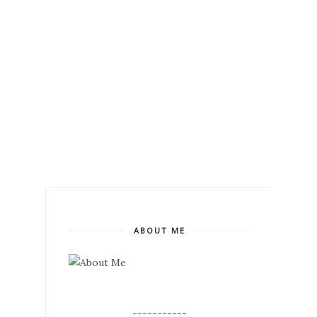
ABOUT ME
--
-----------