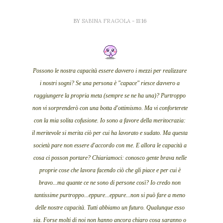
BY
SABINA FRAGOLA
- 11:16
Possono le nostra capacità essere davvero i mezzi per realizzare
i nostri sogni? Se una persona è "capace" riesce davvero a
raggiungere la propria meta (sempre se ne ha una)? Purtroppo
non vi sorprenderò con una botta d'ottimismo. Ma vi conforterete
con la mia solita cofusione. Io sono a favore della meritocrazia:
il meritevole si merita ciò per cui ha lavorato e sudato. Ma questa
società pare non essere d'accordo con me. E allora le capacità a
cosa ci posson portare? Chiariamoci: conosco gente brava nelle
proprie cose che lavora facendo ciò che gli piace e per cui è
bravo...ma quante ce ne sono di persone così? Io credo non
tantissime purtroppo...eppure...eppure...non si può fare a meno
delle nostre capacità. Tutti abbiamo un futuro. Qualunque esso
sia. Forse molti di noi non hanno ancora chiaro cosa saranno o