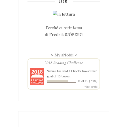
LIBRI
Perché ci ostiniamo
di Fredrik SJÖBERG
-->
My aNobii
<--
2018 Reading Challenge
Sabina
has read 11 books toward her
goal of 15 books.
11 of 15 (73%)
view books