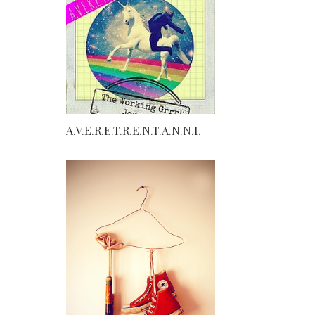
A.V.E.R.E.T.R.E.N.T.A.N.N.I.