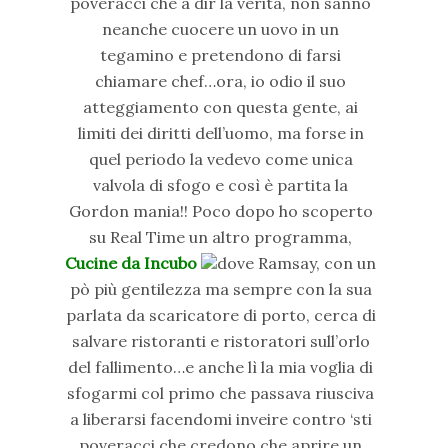
poveracci che a dir la verità, non sanno
neanche cuocere un uovo in un
tegamino e pretendono di farsi
chiamare chef…ora, io odio il suo
atteggiamento con questa gente, ai
limiti dei diritti dell’uomo, ma forse in
quel periodo la vedevo come unica
valvola di sfogo e così è partita la
Gordon mania!! Poco dopo ho scoperto
su Real Time un altro programma,
Cucine da Incubo
dove Ramsay, con un
pò più gentilezza ma sempre con la sua
parlata da scaricatore di porto, cerca di
salvare ristoranti e ristoratori sull’orlo
del fallimento…e anche lì la mia voglia di
sfogarmi col primo che passava riusciva
a liberarsi facendomi inveire contro ‘sti
poveracci che credono che aprire un