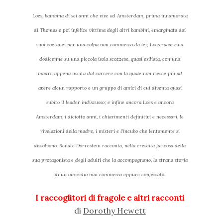
Loes, bambina di sei anni che vive ad Amsterdam, prima innamorata
di Thomas e poi infelice vittima degli altri bambini, emarginata dai
suoi coetanei per una colpa non commessa da lei; Loes ragazzina
dodicenne su una piccola isola scozzese, quasi esiliata, con una
madre appena uscita dal carcere con la quale non riesce più ad
avere alcun rapporto e un gruppo di amici di cui diventa quasi
subito il leader indiscusso; e infine ancora Loes e ancora
Amsterdam, i diciotto anni, i chiarimenti definitivi e necessari, le
rivelazioni della madre, i misteri e l'incubo che lentamente si
dissolvono. Renate Dorrestein racconta, nella crescita faticosa della
sua protagonista e degli adulti che la accompagnano, la strana storia
di un omicidio mai commesso eppure confessato.
I raccoglitori di fragole e altri racconti
di
Dorothy Hewett