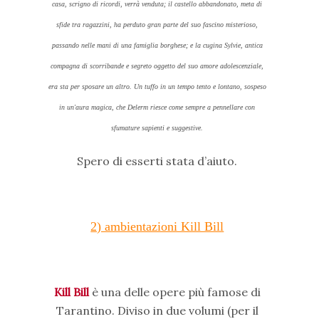
casa, scrigno di ricordi, verrà venduta; il castello abbandonato, meta di
sfide tra ragazzini, ha perduto gran parte del suo fascino misterioso,
passando nelle mani di una famiglia borghese; e la cugina Sylvie, antica
compagna di scorribande e segreto oggetto del suo amore adolescenziale,
era sta per sposare un altro. Un tuffo in un tempo tento e lontano, sospeso
in un'aura magica, che Delerm riesce come sempre a pennellare con
sfumature sapienti e suggestive.
Spero di esserti stata d’aiuto.
2) ambientazioni Kill Bill
Kill Bill
è una delle opere più famose di
Tarantino. Diviso in due volumi (per il