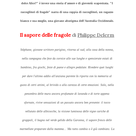
dolce Alice?" è invece una storia d'amore e di gioventù scapestrata. "I
raccoglitori di fragole" narra di una coppia di raccoglitori, un ragazzo
bianco e sua moglie, una giovane aborigena dell'Australia Occidentale.
Il sapore delle fragole
di
Philippe Delerm
Stèphane, giovane scrittore parigino, ritorna al sud, alla casa della nonna,
nella campagna che fece da cornice alle sue lunghe e spensierate estati di
bambino, fra giochi, feste di paese e allegre pedalate. Rivedere quei luoghi
per dare l'ultimo addio all'anziana parente Io riporta con la memoria al
gusto di certi attimi, al brivido o alla carezza di certe emozioni. Solo, nella
penombra delle mura ancora profumate di lavanda e di torte appena
sfornate, rivive sensazioni di un passato ancora ben presente: il tocco
vellutato delle albicocche, la visione luminosa delle vigne cariche di
grappoli, il bagno nel verde gelido della Garonna, il sapore fresco delle
marmellate preparate dalla mamma... Ma tutto cambia o è già cambiato. La