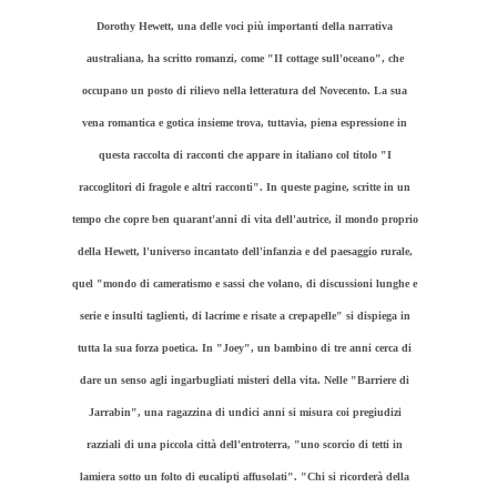
Dorothy Hewett, una delle voci più importanti della narrativa
australiana, ha scritto romanzi, come "II cottage sull'oceano", che
occupano un posto di rilievo nella letteratura del Novecento. La sua
vena romantica e gotica insieme trova, tuttavia, piena espressione in
questa raccolta di racconti che appare in italiano col titolo "I
raccoglitori di fragole e altri racconti". In queste pagine, scritte in un
tempo che copre ben quarant'anni di vita dell'autrice, il mondo proprio
della Hewett, l'universo incantato dell'infanzia e del paesaggio rurale,
quel "mondo di cameratismo e sassi che volano, di discussioni lunghe e
serie e insulti taglienti, di lacrime e risate a crepapelle" si dispiega in
tutta la sua forza poetica. In "Joey", un bambino di tre anni cerca di
dare un senso agli ingarbugliati misteri della vita. Nelle "Barriere di
Jarrabin", una ragazzina di undici anni si misura coi pregiudizi
razziali di una piccola città dell'entroterra, "uno scorcio di tetti in
lamiera sotto un folto di eucalipti affusolati". "Chi si ricorderà della