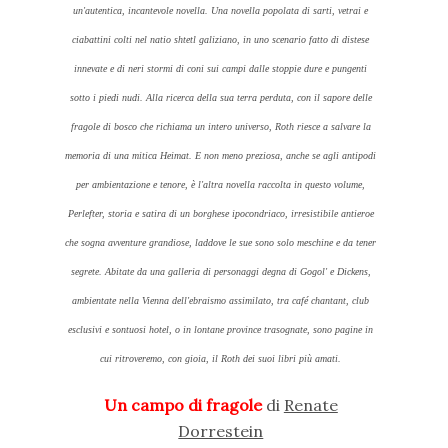
un'autentica, incantevole novella. Una novella popolata di sarti, vetrai e
ciabattini colti nel natio shtetl galiziano, in uno scenario fatto di distese
innevate e di neri stormi di coni sui campi dalle stoppie dure e pungenti
sotto i piedi nudi. Alla ricerca della sua terra perduta, con il sapore delle
fragole di bosco che richiama un intero universo, Roth riesce a salvare la
memoria di una mitica Heimat. E non meno preziosa, anche se agli antipodi
per ambientazione e tenore, è l'altra novella raccolta in questo volume,
Perlefter, storia e satira di un borghese ipocondriaco, irresistibile antieroe
che sogna avventure grandiose, laddove le sue sono solo meschine e da tener
segrete. Abitate da una galleria di personaggi degna di Gogol' e Dickens,
ambientate nella Vienna dell'ebraismo assimilato, tra café chantant, club
esclusivi e sontuosi hotel, o in lontane province trasognate, sono pagine in
cui ritroveremo, con gioia, il Roth dei suoi libri più amati.
Un campo di fragole
di
Renate
Dorrestein