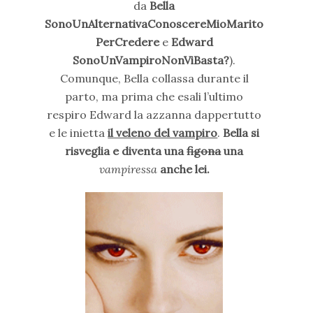
da
Bella
SonoUnAlternativaConoscereMioMarito
PerCredere
e
Edward
SonoUnVampiroNonViBasta?
).
Comunque, Bella collassa durante il
parto, ma prima che esali l’ultimo
respiro Edward la azzanna dappertutto
e le inietta
il veleno del vampiro
.
Bella si
risveglia e diventa una
figona
una
vampiressa
anche lei.