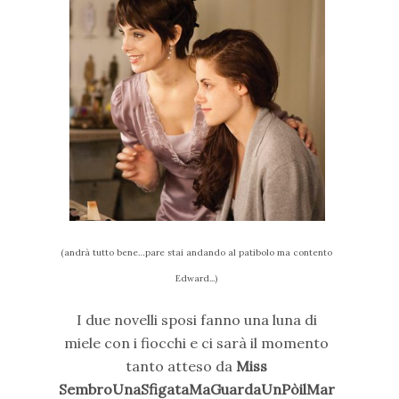
(andrà tutto bene…pare stai andando al patibolo ma contento
Edward...)
I due novelli sposi fanno una luna di
miele con i fiocchi e ci sarà il momento
tanto atteso da
Miss
SembroUnaSfigataMaGuardaUnPòilMar