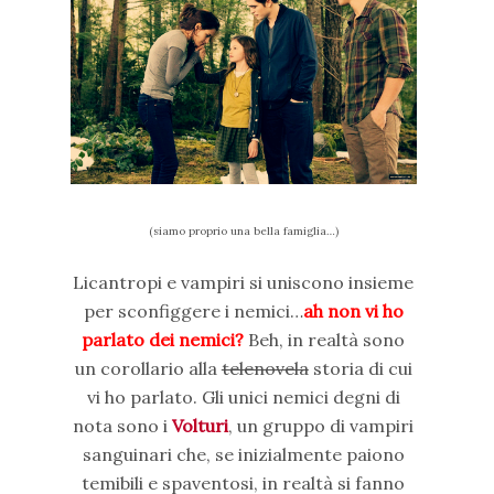
(siamo proprio una bella famiglia…)
Licantropi e vampiri si uniscono insieme
per sconfiggere i nemici…
ah non vi ho
parlato dei nemici?
Beh, in realtà sono
un corollario alla
telenovela
storia di cui
vi ho parlato. Gli unici nemici degni di
nota sono i
Volturi
, un gruppo di vampiri
sanguinari che, se inizialmente paiono
temibili e spaventosi, in realtà si fanno