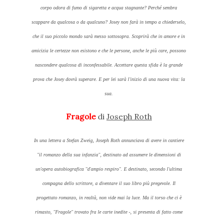
corpo odora di fumo di sigaretta e acqua stagnante? Perché sembra
scappare da qualcosa o da qualcuno? Josey non farà in tempo a chiederselo,
che il suo piccolo mondo sarà messo sottosopra. Scoprirà che in amore e in
amicizia le certezze non esistono e che le persone, anche le più care, possono
nascondere qualcosa di inconfessabile. Accettare questa sfida è la grande
prova che Josey dovrà superare. E per lei sarà l'inizio di una nuova vita: la
sua.
Fragole
di
Joseph Roth
In una lettera a Stefan Zweig, Joseph Roth annunciava di avere in cantiere
"il romanzo della sua infanzia", destinato ad assumere le dimensioni di
un'opera autobiografica "d'ampio respiro". E destinato, secondo l'ultima
compagna dello scrittore, a diventare il suo libro più pregevole. Il
progettato romanzo, in realtà, non vide mai la luce. Ma il torso che ci è
rimasto, "Fragole" trovato fra le carte inedite -, si presenta di fatto come