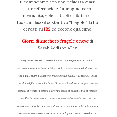
E cominciamo con una richiesta quasi
autoreferenziale. Immagino caro
internauta, volessi titoli di libri in cui
fosse incluso il sostantivo “fragole”. Li ho
cercati su
IBS
ed eccone qualcuno:
Giorni di zucchero fragole
e neve
di
Sarah Addison Allen
Josey ha tre certezze: l'inverno è la sua stagione preferita; lei non è il
classico esempio di bellezza del Sud; i dolci è meglio mangiarli di nascosto.
Vive a Bald Slope, il paesino di montagna dov'è nata, rinchiusa nell'antica
casa di famiglia ad accudire la vecchia madre. Ma di notte Josey ha una vita
segreta. Si rifugia in camera a divorare scorte di dolcetti e pile di romanzi
rosa. Finché un bel giorno, misteriosamente, nello stanzino nascosto dal
guardaroba, dove l'aria profuma di zucchero, spunta un'esuberante signora
che dice di essere venuta per aiutarla. Chi è quella donna? Perché il suo