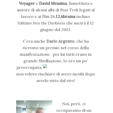
Voyager
e
David Messina
, fumettista e
autore di alcuni albi di Star Trek legati al
lavoro e ai film Di
J.J.Abrams
incluso
l’ultimo
Into the Darkness
che uscirà il 12
giugno del 2013.
C’era anche
Dario Argento
, che ha
ricevuto un premio nel corso della
manifestazione, per lui tutti erano in
grande fibrillazione.
Io ero un po’
preoccupata,
non volevo rischiare di avere incubi dopo
averlo visto dal vivo!
Noi, però, ci
occupavamo di un