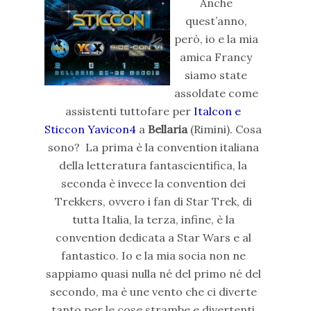
Anche
quest’anno,
però, io e la mia
amica Francy
siamo state
assoldate come
assistenti tuttofare per
Italcon e
Sticcon Yavicon4
a
Bellaria
(Rimini). Cosa
sono? La prima è la convention italiana
della letteratura fantascientifica, la
seconda è invece la convention dei
Trekkers, ovvero i fan di Star Trek, di
tutta Italia, la terza, infine, è la
convention dedicata a Star Wars e al
fantastico. Io e la mia socia non ne
sappiamo quasi nulla né del primo né del
secondo, ma è une vento che ci diverte
tanto per le cose strambe e divertenti