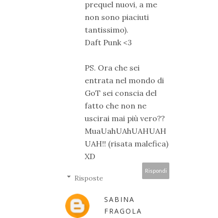
prequel nuovi, a me
non sono piaciuti
tantissimo).
Daft Punk <3
PS. Ora che sei
entrata nel mondo di
GoT sei conscia del
fatto che non ne
uscirai mai più vero??
MuaUahUAhUAHUAH
UAH!! (risata malefica)
XD
Rispondi
Risposte
SABINA
FRAGOLA