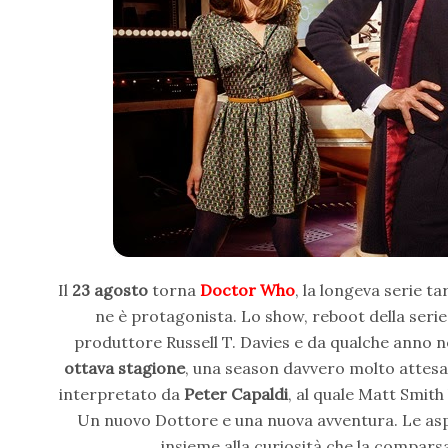
Il
23 agosto
torna
Doctor Who
, la longeva serie 
ne è protagonista. Lo show, reboot della serie
produttore Russell T. Davies e da qualche anno n
ottava stagione
, una season davvero molto attesa, 
interpretato da
Peter Capaldi
, al quale Matt Smith
Un nuovo Dottore e una nuova avventura. Le aspet
insieme alla curiosità che la compar