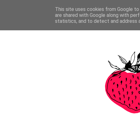
This site uses cookies from Google to d
are shared with Google along with perf
statistics, and to detect and address 