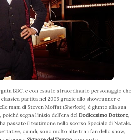
targata BBC, e con essa lo straordinario personaggio che
 classica partita nel 2005 grazie allo showrunner e
elle mani di Steven Moffat (
Sherlock
), è giunto alla sua
poiché segna l’inizio dell’era del
Dodicesimo Dottore
,
 ha passato il testimone nello scorso Speciale di Natale.
tative, quindi, sono molto alte tra i fan dello show,
sa del nuovo
Signore del Tempo
comporta.