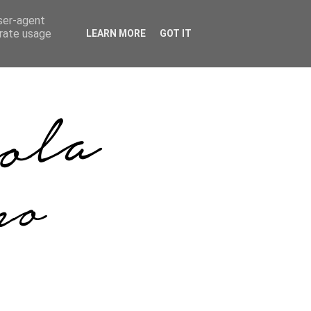
user-agent
erate usage
LEARN MORE
GOT IT