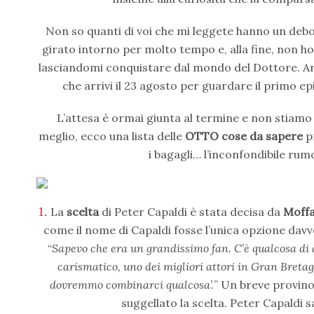
Non so quanti di voi che mi leggete hanno un debo
girato intorno per molto tempo e, alla fine, non ho
lasciandomi conquistare dal mondo del Dottore. Arri
che arrivi il 23 agosto per guardare il primo ep
L’attesa è ormai giunta al termine e non stiamo p
meglio, ecco una lista delle
OTTO cose da sapere
p
i bagagli… l’inconfondibile rum
1.
La
scelta
di Peter Capaldi è stata decisa da
Moff
come il nome di Capaldi fosse l’unica opzione davv
“
Sapevo che era un grandissimo fan. C’è qualcosa di a
carismatico, uno dei migliori attori in Gran Breta
dovremmo combinarci qualcosa’.
” Un breve provino,
suggellato la scelta. Peter Capaldi 