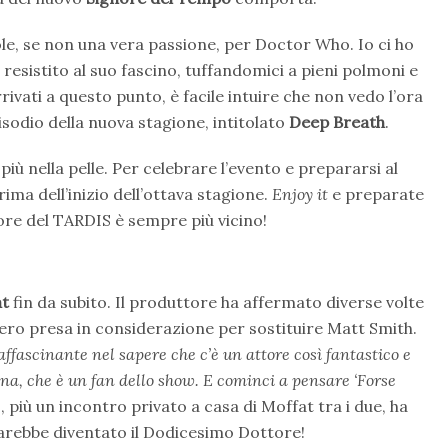
le, se non una vera passione, per Doctor Who. Io ci ho
 resistito al suo fascino, tuffandomici a pieni polmoni e
vati a questo punto, è facile intuire che non vedo l’ora
isodio della nuova stagione, intitolato
Deep Breath
.
iù nella pelle. Per celebrare l’evento e prepararsi al
rima dell’inizio dell’ottava stagione.
Enjoy it
e preparate
ore del TARDIS è sempre più vicino!
at
fin da subito. Il produttore ha affermato diverse volte
ero presa in considerazione per sostituire Matt Smith.
ffascinante nel sapere che c’è un attore così fantastico e
gna, che è un fan dello show. E cominci a pensare ‘Forse
 più un incontro privato a casa di Moffat tra i due, ha
sarebbe diventato il Dodicesimo Dottore!