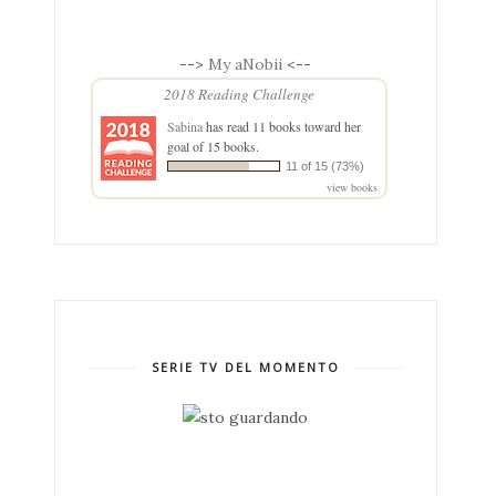
-->
My aNobii
<--
2018 Reading Challenge
Sabina
has read 11 books toward her
goal of 15 books.
11 of 15 (73%)
view books
SERIE TV DEL MOMENTO