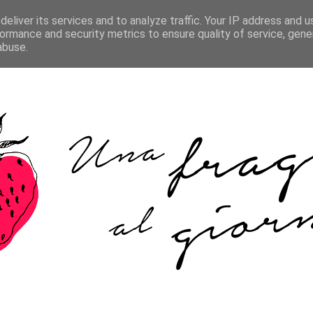
HOME
ABOUT ME
COOKIE POLICY
CONTATTI
eliver its services and to analyze traffic. Your IP address and 
ormance and security metrics to ensure quality of service, gen
abuse.