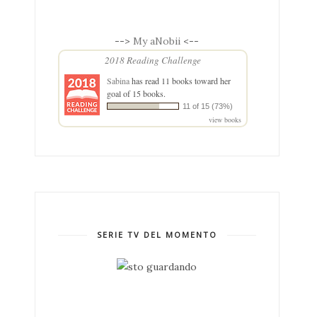
-->
My aNobii
<--
2018 Reading Challenge
Sabina
has read 11 books toward her
goal of 15 books.
11 of 15 (73%)
view books
SERIE TV DEL MOMENTO