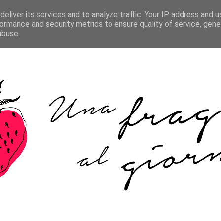
HOME
ABOUT ME
COOKIE POLICY
CONTATTI
eliver its services and to analyze traffic. Your IP address and 
ormance and security metrics to ensure quality of service, gen
abuse.