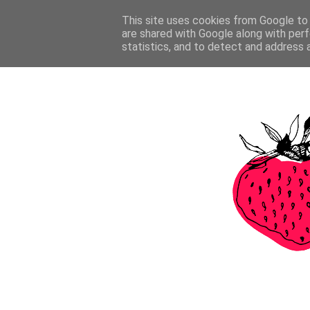
This site uses cookies from Google to d
are shared with Google along with perf
statistics, and to detect and address 