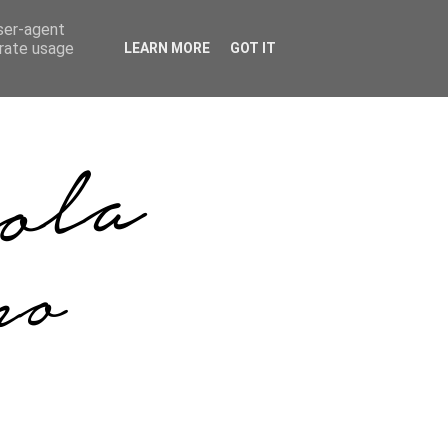
user-agent
erate usage
LEARN MORE
GOT IT