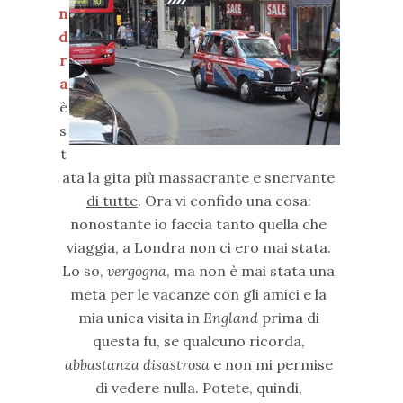
n
d
r
a
è
s
t
ata
la gita più massacrante e snervante
di tutte
. Ora vi confido una cosa:
nonostante io faccia tanto quella che
viaggia, a Londra non ci ero mai stata.
Lo so,
vergogna
, ma non è mai stata una
meta per le vacanze con gli amici e la
mia unica visita in
England
prima di
questa fu, se qualcuno ricorda,
abbastanza disastrosa
e non mi permise
di vedere nulla. Potete, quindi,