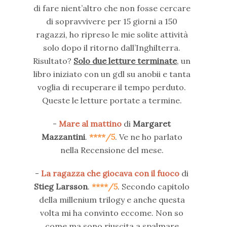
di fare nient’altro che non fosse cercare
di sopravvivere per 15 giorni a 150
ragazzi, ho ripreso le mie solite attività
solo dopo il ritorno dall’Inghilterra.
Risultato?
Solo due letture terminate
, un
libro iniziato con un gdl su anobii e tanta
voglia di recuperare il tempo perduto.
Queste le letture portate a termine.
-
Mare al mattino
di
Margaret
Mazzantini
.
****/5
. Ve ne ho parlato
nella Recensione del mese.
-
La ragazza che giocava con il fuoco
di
Stieg Larsson
.
****/5
. Secondo capitolo
della millenium trilogy e anche questa
volta mi ha convinto eccome. Non so
come ma sono riuscita a spalmare