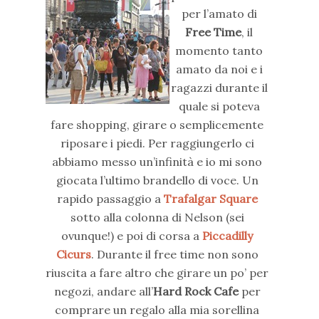
per l’amato di
Free Time
, il
momento tanto
amato da noi e i
ragazzi durante il
quale si poteva
fare shopping, girare o semplicemente
riposare i piedi. Per raggiungerlo ci
abbiamo messo un’infinità e io mi sono
giocata l’ultimo brandello di voce. Un
rapido passaggio a
Trafalgar Square
sotto alla colonna di Nelson (sei
ovunque!) e poi di corsa a
Piccadilly
Cicurs
. Durante il free time non sono
riuscita a fare altro che girare un po’ per
negozi, andare all’
Hard Rock Cafe
per
comprare un regalo alla mia sorellina