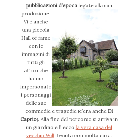
pubblicazioni d’epoca
legate alla sua
produzione.
Vi è anche
una piccola
Hall of fame
con le
immagini di
tutti gli
attori che
hanno
impersonato
i personaggi
delle sue
commedie e tragedie (c’era anche
Di
Caprio
). Alla fine del percorso si arriva in
un giardino e lì ecco
la vera casa del
vecchio Will
, tenuta con molta cura.