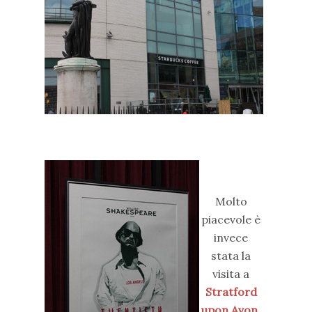
Molto
piacevole è
invece
stata la
visita a
Stratford
upon Avon
,