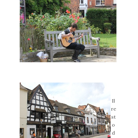
Il
re
st
o
d