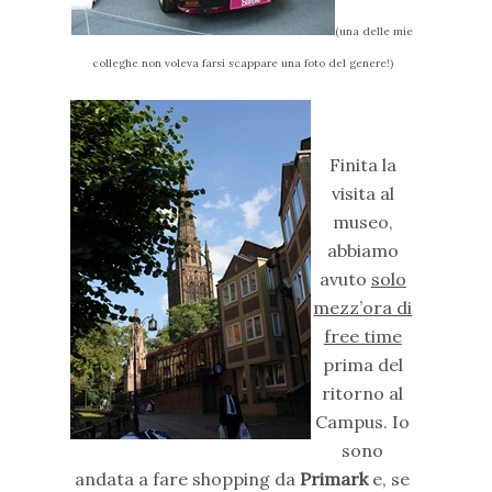
(una delle mie
colleghe non voleva farsi scappare una foto del genere!)
Finita la
visita al
museo,
abbiamo
avuto
solo
mezz’ora di
free time
prima del
ritorno al
Campus. Io
sono
andata a fare shopping da
Primark
e, se