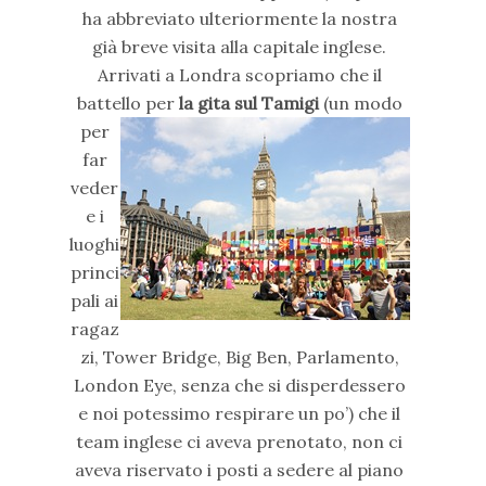
ha abbreviato ulteriormente la nostra
già breve visita alla capitale inglese.
Arrivati a Londra scopriamo che il
battello per
la gita sul Tamigi
(un modo
per
far
veder
e i
luoghi
princi
pali ai
ragaz
zi, Tower Bridge, Big Ben, Parlamento,
London Eye, senza che si disperdessero
e noi potessimo respirare un po’) che il
team inglese ci aveva prenotato, non ci
aveva riservato i posti a sedere al piano