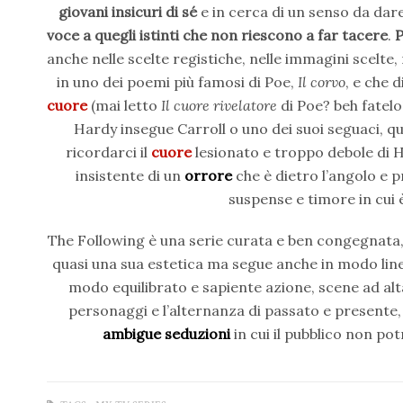
giovani insicuri di sé
e in cerca di un senso da dar
voce a quegli istinti che non riescono a far tacere
.
anche nelle scelte registiche, nelle immagini scelte
in uno dei poemi più famosi di Poe,
Il corvo
, e che d
cuore
(mai letto
Il cuore rivelatore
di Poe? beh fatelo
Hardy insegue Carroll o uno dei suoi seguaci, q
ricordarci il
cuore
lesionato e troppo debole di Ha
insistente di un
orrore
che è dietro l’angolo e p
suspense e timore in cui 
The Following è una serie curata e ben congegnata, 
quasi una sua estetica ma segue anche in modo linea
modo equilibrato e sapiente azione, scene ad alt
personaggi e l’alternanza di passato e presente
ambigue seduzioni
in cui il pubblico non po