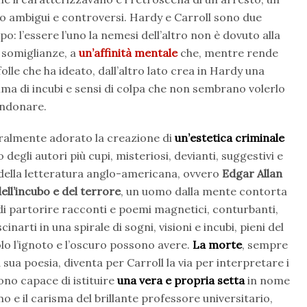
 ambigui e controversi. Hardy e Carroll sono due
o: l’essere l’uno la nemesi dell’altro non è dovuto alla
o somiglianze, a
un’affinità mentale
che, mentre rende
folle che ha ideato, dall’altro lato crea in Hardy una
tima di incubi e sensi di colpa che non sembrano volerlo
ndonare.
eralmente adorato la creazione di
un’estetica criminale
 degli autori più cupi, misteriosi, devianti, suggestivi e
 della letteratura anglo-americana, ovvero
Edgar Allan
dell’incubo e del terrore
, un uomo dalla mente contorta
i partorire racconti e poemi magnetici, conturbanti,
cinarti in una spirale di sogni, visioni e incubi, pieni del
lo l’ignoto e l’oscuro possono avere.
La morte
, sempre
 sua poesia, diventa per Carroll la via per interpretare i
ono capace di istituire
una vera e propria setta
in nome
mo e il carisma del brillante professore universitario,