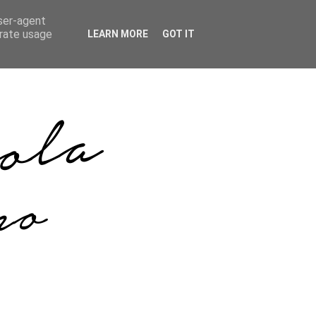
user-agent
erate usage
LEARN MORE
GOT IT