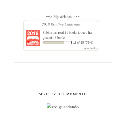
-->
My aNobii
<--
2018 Reading Challenge
Sabina
has read 11 books toward her
goal of 15 books.
11 of 15 (73%)
view books
SERIE TV DEL MOMENTO