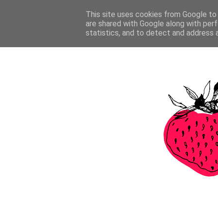
This site uses cookies from Google to d
are shared with Google along with perf
statistics, and to detect and address 