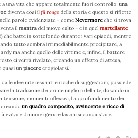
e a una vita che appare totalmente fuori controllo,
una
Poe
diventa così il
fil rouge
della storia e questo si riflette
, nelle parole evidenziate – come
Nevermore
che si trova
iventa il
mantra
del nuovo culto – e in quel
martellante
!) che batte in sottofondo durante i vari episodi, mentre
uando tutto sembra irrimediabilmente precipitare, a
rdy ma anche quello delle vittime e, infine, il battere
resto ci verrà rivelato, creando un effetto di attesa,
è quasi
un piacere
crogiolarsi.
dalle idee interessanti e ricche di suggestioni; possiede
re la tradizione dei crime migliori della tv, dosando in
a tensione, momenti riflessivi, l’approfondimento dei
, creando
un quadro composito, avvincente e ricco di
trà evitare di immergersi e lasciarsi conquistare.