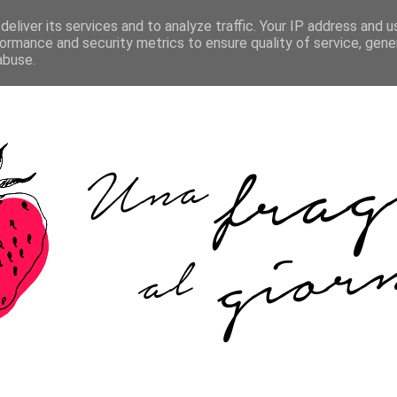
HOME
ABOUT ME
COOKIE POLICY
CONTATTI
eliver its services and to analyze traffic. Your IP address and 
ormance and security metrics to ensure quality of service, gen
abuse.