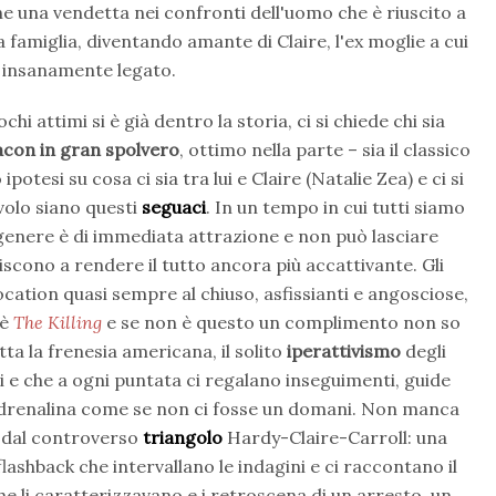
he una vendetta nei confronti dell'uomo che è riuscito a
a famiglia, diventando amante di Claire, l'ex moglie a cui
 insanamente legato.
ochi attimi si è già dentro la storia, ci si chiede chi sia
acon in gran spolvero
, ottimo nella parte – sia il classico
potesi su cosa ci sia tra lui e Claire (Natalie Zea) e ci si
volo siano questi
seguaci
. In un tempo in cui tutti siamo
genere è di immediata attrazione e non può lasciare
scono a rendere il tutto ancora più accattivante. Gli
e location quasi sempre al chiuso, asfissianti e angosciose,
 è
The Killing
e se non è questo un complimento non so
tta la frenesia americana, il solito
iperattivismo
degli
mi e che a ogni puntata ci regalano inseguimenti, guide
 adrenalina come se non ci fosse un domani. Non manca
 dal controverso
triangolo
Hardy-Claire-Carroll: una
flashback che intervallano le indagini e ci raccontano il
he li caratterizzavano e i retroscena di un arresto, un