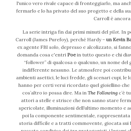
l'unico vero rivale capace di fronteggiarlo, ma anc
fermarlo e lo ha privato del suo progetto e della su
Carroll è ancora
La serie intriga fin dai primi minuti del
pilot
. In p
Carroll (James Purefoy), perché Hardy –
un Kevin B
ex agente FBI solo, depresso e alcolizzato, si fanno i
domanda cosa c'entri
Poe
in tutto questo e chi dia
“follower” di qualcosa o qualcuno, un nome del 
indifferente nessuno. Le atmosfere poi contribui
ambienti asettici, le luci fredde, gli scenari cupi, l
hanno per certi versi ricordato quel gioiellino che
cos’altro io possa dire. Ma in
The Following
c’è tu
attori a stelle e strisce che non sanno stare fer
spericolate, illuminazioni dell’ultimo momento e
poi la componente sentimentale, rappresentata
storia difficile e a tratti commovente, giocata sui 
passato condiviso dai tre protagonisti, i legami c