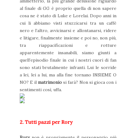
ammetterlo, la più grande delusione riguardo
al finale di GG è proprio quella di non sapere
cosa ne è stato di Luke e Lorelai. Dopo anni in
cui li abbiamo visti stuzzicarsi tra un caffè
nero e l’altro, avvicinarsi e allontanarsi, ridere
e litigare, finalmente insieme e poi no, non più,
tra riappacificazioni e rotture
apparentemente insanabili, siamo giunti a
quell’episodio finale in cui i nostri cuori di fan
sono stati brutalmente infranti. Lui le sorride
a lei, lei a lui, ma alla fine tornano INSIEME O
NO? E il
matrimonio
si farà? Non si gioca con i
sentimenti così, uffa.
2. Tutti pazzi per Rory
Rory
non è propriamente il personaggio più