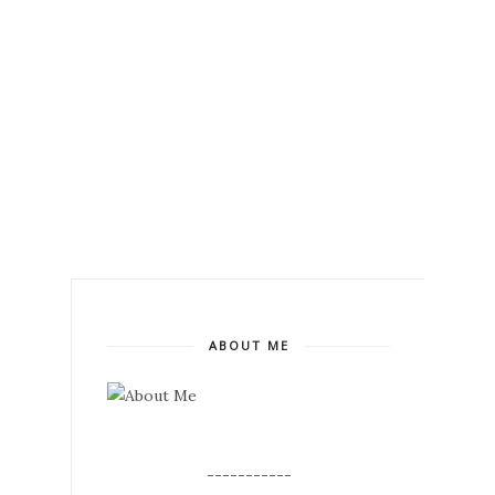
ABOUT ME
--
-----------