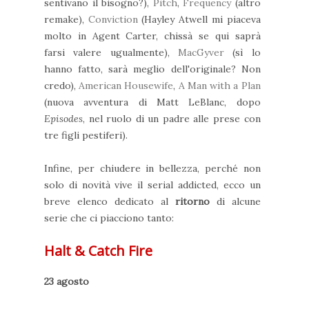
sentivano il bisogno?),
Pitch
,
Frequency
(altro
remake),
Conviction
(Hayley Atwell mi piaceva
molto in Agent Carter, chissà se qui saprà
farsi valere ugualmente),
MacGyver
(sì lo
hanno fatto, sarà meglio dell'originale? Non
credo),
American Housewife
,
A Man with a Plan
(nuova avventura di Matt LeBlanc, dopo
Episodes
, nel ruolo di un padre alle prese con
tre figli pestiferi).
Infine, per chiudere in bellezza, perché non
solo di novità vive il serial addicted, ecco un
breve elenco dedicato al
ritorno
di alcune
serie che ci piacciono tanto:
Halt & Catch Fire
23 agosto