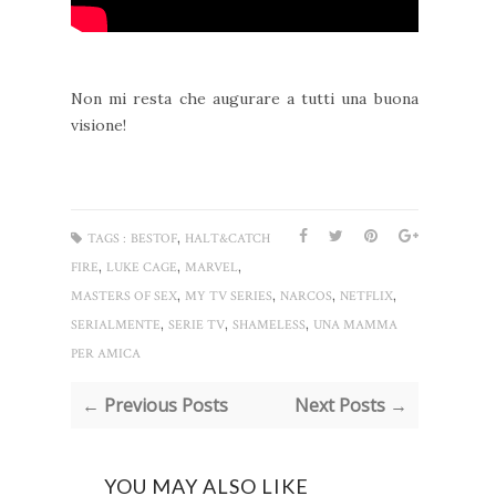
Non mi resta che augurare a tutti una buona
visione!
,
TAGS :
BESTOF
HALT&CATCH
,
,
,
FIRE
LUKE CAGE
MARVEL
,
,
,
,
MASTERS OF SEX
MY TV SERIES
NARCOS
NETFLIX
,
,
,
SERIALMENTE
SERIE TV
SHAMELESS
UNA MAMMA
PER AMICA
← Previous Posts
Next Posts →
YOU MAY ALSO LIKE