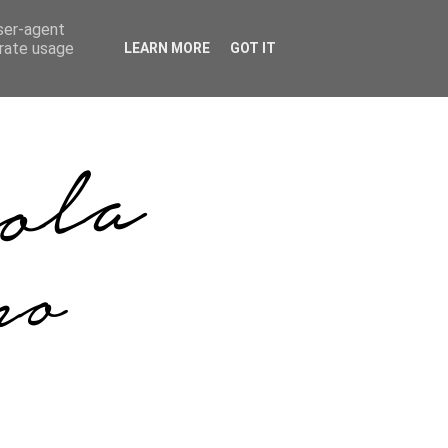
user-agent
erate usage
LEARN MORE
GOT IT