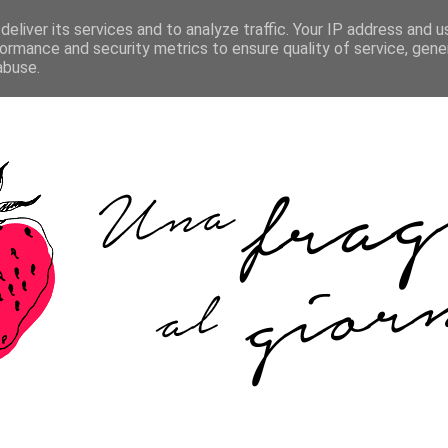
HOME
ABOUT ME
COOKIE POLICY
CONTATTI
eliver its services and to analyze traffic. Your IP address and 
ormance and security metrics to ensure quality of service, gen
abuse.