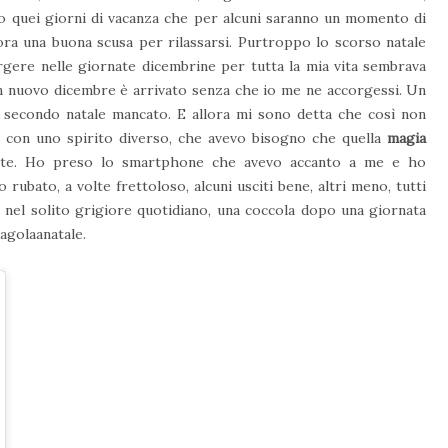
do quei giorni di vacanza che per alcuni saranno un momento di
ncora una buona scusa per rilassarsi. Purtroppo lo scorso natale
orgere nelle giornate dicembrine per tutta la mia vita sembrava
un nuovo dicembre è arrivato senza che io me ne accorgessi. Un
un secondo natale mancato. E allora mi sono detta che così non
 con uno spirito diverso, che avevo bisogno che quella
magia
nate. Ho preso lo smartphone che avevo accanto a me e ho
o rubato, a volte frettoloso, alcuni usciti bene, altri meno, tutti
 nel solito grigiore quotidiano, una coccola dopo una giornata
ragolaanatale.