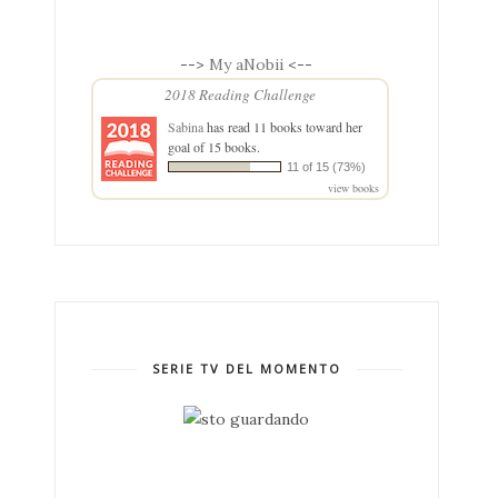
-->
My aNobii
<--
2018 Reading Challenge
Sabina
has read 11 books toward her
goal of 15 books.
11 of 15 (73%)
view books
SERIE TV DEL MOMENTO