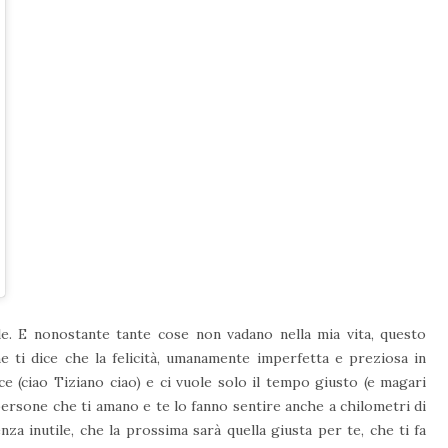
Dic 12, 2014 at 10:49 PST
lle. E nonostante tante cose non vadano nella mia vita, questo
e ti dice che la felicità, umanamente imperfetta e preziosa in
e (ciao Tiziano ciao) e ci vuole solo il tempo giusto (e magari
persone che ti amano e te lo fanno sentire anche a chilometri di
nza inutile, che la prossima sarà quella giusta per te, che ti fa