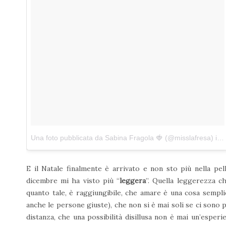
Una foto pubblicata da Sabina Fragola 🍓 (@misslafresa)
in data:
E il Natale finalmente è arrivato e non sto più nella pe
dicembre mi ha visto più “
leggera
”. Quella leggerezza ch
quanto tale, è raggiungibile, che amare è una cosa semplic
anche le persone giuste), che non si è mai soli se ci sono 
distanza, che una possibilità disillusa non è mai un’esperie