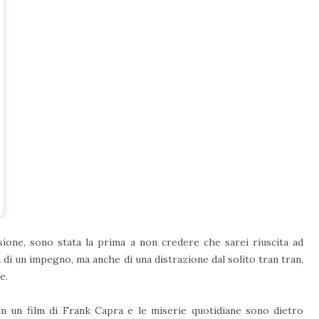
Dic 12, 2014 at 5:10 PST
sione, sono stata la prima a non credere che sarei riuscita ad
a di un impegno, ma anche di una distrazione dal solito tran tran,
e.
in un film di Frank Capra e le miserie quotidiane sono dietro