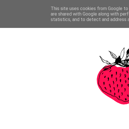
This site uses cookies from Google to d
are shared with Google along with perf
statistics, and to detect and address 