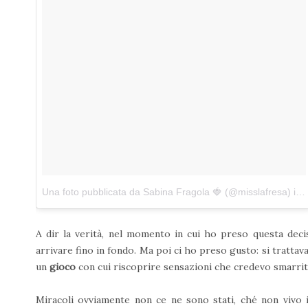
Una foto pubblicata da Sabina Fragola 🍓 (@misslafresa)
in data:
A dir la verità, nel momento in cui ho preso questa deci
arrivare fino in fondo. Ma poi ci ho preso gusto: si trattav
un
gioco
con cui riscoprire sensazioni che credevo smarrit
Miracoli ovviamente non ce ne sono stati, ché non vivo 