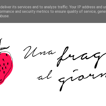
HOME
ABOUT ME
COOKIE POLICY
CONTATTI
eliver its services and to analyze traffic. Your IP address and 
ormance and security metrics to ensure quality of service, gen
abuse.