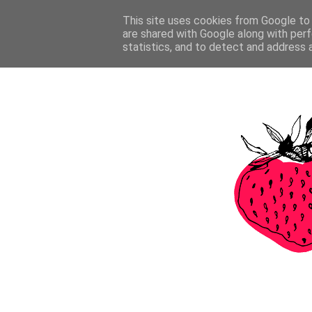
This site uses cookies from Google to d
are shared with Google along with perf
statistics, and to detect and address 