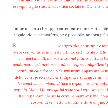
sentimenti di generosità e amore. Il Canto di Natale 
esempi meglio riusciti di critica sociale di Dickens, o
Infine un libro che apparentemente non c’entra nie
regalando all’atmosfera, se è possibile, ancora più
"Mi apro alla chiusura": è uno
deve confrontarsi in questo ultimo, settimo libro. E la
su nuovi mondi, nel passato e nel futuro: getta la l
sembravano già noti, rivelandone segreti e significati 
verità, un caleidoscopio di avventure apparentemente g
della consapevolezza che si dipana e si acuisce in un 
La conclusione, piena di luce e vapore, sembra indurr
cerchio. Mai gli interrogativi sono stati così tanti; m
di una risposta che vada oltre l'apparenza; mai come
sorprendere i lettori, di alimentare un fuoco