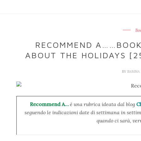
Bo
RECOMMEND A……BOOK 
ABOUT THE HOLIDAYS [25
BY
SABINA
Recommend A…
è una rubrica ideata dal blog
C
seguendo le indicazioni date di settimana in settim
quando ci sarà, ver