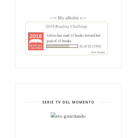
-->
My aNobii
<--
2018 Reading Challenge
Sabina
has read 11 books toward her
goal of 15 books.
11 of 15 (73%)
view books
SERIE TV DEL MOMENTO