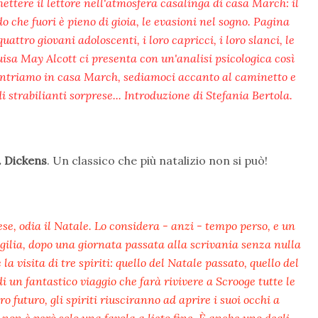
ettere il lettore nell'atmosfera casalinga di casa March: il
do che fuori è pieno di gioia, le evasioni nel sogno. Pagina
ttro giovani adoloscenti, i loro capricci, i loro slanci, le
 Louisa May Alcott ci presenta con un'analisi psicologica così
 entriamo in casa March, sediamoci accanto al caminetto e
 strabilianti sorprese... Introduzione di Stefania Bertola.
. Dickens
. Un classico che più natalizio non si può!
se, odia il Natale. Lo considera - anzi - tempo perso, e un
igilia, dopo una giornata passata alla scrivania senza nulla
a visita di tre spiriti: quello del Natale passato, quello del
i un fantastico viaggio che farà rivivere a Scrooge tutte le
 futuro, gli spiriti riusciranno ad aprire i suoi occhi a