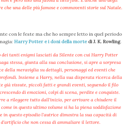
non è però solo una favola a lieto fine. È anche uno degli
ltre che una delle più famose e commoventi storie sul Natale.
nte con le feste ma che ho sempre letto in quel periodo
 magia:
Harry Potter e i doni della morte
di J. K. Rowling
.
 dei tanti enigmi lasciati da Silente con cui Harry Potter
 saga stessa, giunta alla sua conclusione, si apre a sorpresa
uce della meraviglia su dettagli, personaggi ed eventi che
profondi. Insieme a Harry, nella sua disperata ricerca della
ià vissute, piccoli fatti e grandi eventi, seguendo il filo
crescendo di emozioni, colpi di scena, perdite e conquiste.
e a rileggere tutto dall'inizio, per arrivare a chiudere il
ai come in questo ultimo volume si ha la piena soddisfazione
 in questo episodio l'autrice dimostra la sua capacità di
 d'artificio che non cessa di ammaliare il lettore.