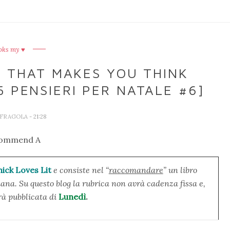
oks my ♥
THAT MAKES YOU THINK
 PENSIERI PER NATALE #6]
 FRAGOLA
- 21:28
hick Loves Lit
e consiste nel “
raccomandare
” un libro
ana. Su questo blog la rubrica non avrà cadenza fissa e,
rà pubblicata di
Lunedì
.