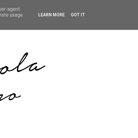
user-agent
erate usage
LEARN MORE
GOT IT