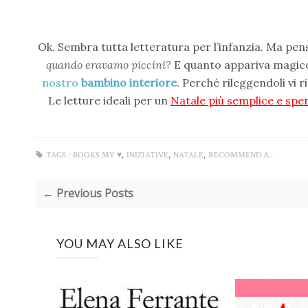
Ok. Sembra tutta letteratura per l’infanzia. Ma pen
quando eravamo piccini?
E quanto appariva magico
nostro
bambino interiore
. Perché rileggendoli vi
Le letture ideali per un
Natale più semplice e spe
,
,
,
TAGS :
BOOKS MY ♥
INIZIATIVE
NATALE
RECOMMEND A...
← Previous Posts
YOU MAY ALSO LIKE