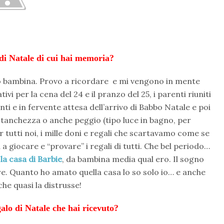
 di Natale di cui hai memoria?
 bambina. Provo a ricordare e mi vengono in mente
vi per la cena del 24 e il pranzo del 25, i parenti riuniti
nti e in fervente attesa dell’arrivo di Babbo Natale e poi
stanchezza o anche peggio (tipo luce in bagno, per
er tutti noi, i mille doni e regali che scartavamo come se
a giocare e “provare” i regali di tutti. Che bel periodo…
è
la casa di Barbie
, da bambina media qual ero. Il sogno
ore. Quanto ho amato quella casa lo so solo io… e anche
che quasi la distrusse!
galo di Natale che hai ricevuto?