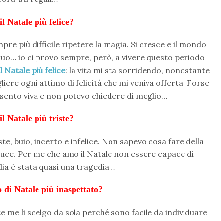
il Natale più felice?
re più difficile ripetere la magia. Si cresce e il mondo
iguo… io ci provo sempre, però, a vivere questo periodo
l Natale più felice
: la vita mi sta sorridendo, nonostante
liere ogni attimo di felicità che mi veniva offerta. Forse
sento viva e non potevo chiedere di meglio…
il Natale più triste?
te, buio, incerto e infelice. Non sapevo cosa fare della
luce. Per me che amo il Natale non essere capace di
ilia è stata quasi una tragedia…
lo di Natale più inaspettato?
 me li scelgo da sola perché sono facile da individuare