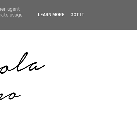
user-agent
erate usage
LEARN MORE
GOT IT