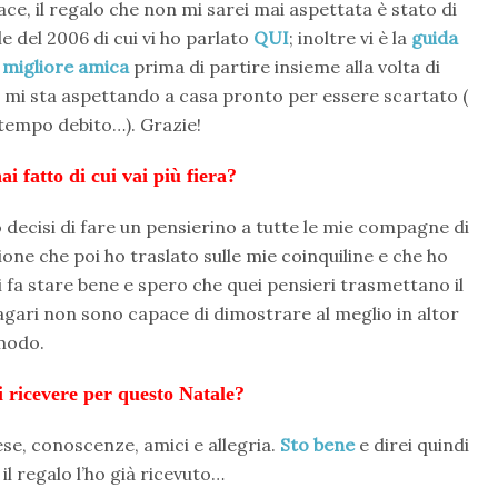
ace, il regalo che non mi sarei mai aspettata è stato di
e del 2006 di cui vi ho parlato
QUI
; inoltre vi è la
guida
 migliore amica
prima di partire insieme alla volta di
 mi sta aspettando a casa pronto per essere scartato (
a tempo debito…).
Grazie!
ai fatto di cui vai più fiera?
 decisi di fare un pensierino a tutte le mie compagne di
one che poi ho traslato sulle mie coinquiline e che ho
mi fa stare bene e spero che quei pensieri trasmettano il
agari non sono capace di dimostrare al meglio in altor
modo.
i ricevere per questo Natale?
se, conoscenze, amici e allegria.
Sto bene
e direi quindi
il regalo l’ho già ricevuto…