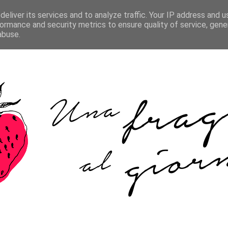
HOME
ABOUT ME
COOKIE POLICY
CONTATTI
eliver its services and to analyze traffic. Your IP address and 
ormance and security metrics to ensure quality of service, gen
abuse.