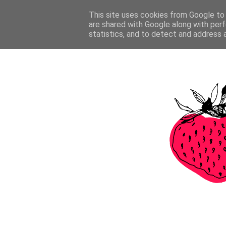
This site uses cookies from Google to d
are shared with Google along with perf
statistics, and to detect and address 