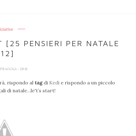
iziative
 [25 PENSIERI PER NATALE
12]
A FRAGOLA
- 20:11
rà, rispondo al
tag
di
Kedi
e rispondo a un piccolo
li di natale…le't’s start!