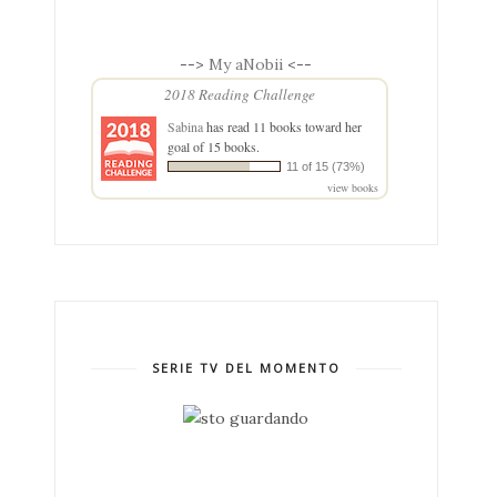
-->
My aNobii
<--
2018 Reading Challenge
Sabina
has read 11 books toward her
goal of 15 books.
11 of 15 (73%)
view books
SERIE TV DEL MOMENTO