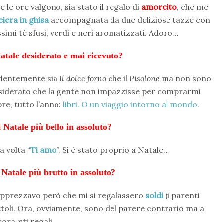
le ore valgono, sia stato il regalo di
amorcito
, che me
eiera in ghisa
accompagnata da due deliziose tazze con
ssimi tè sfusi, verdi e neri aromatizzati. Adoro…
 Natale desiderato e mai ricevuto?
rdentemente sia
Il dolce forno
che il
Pisolone
ma non sono
siderato che la gente non impazzisse per comprarmi
re, tutto l’anno:
libri. O un viaggio intorno al mondo
.
i Natale più bello in assoluto?
a volta “
Ti amo
”. Si è stato proprio a Natale…
i Natale più brutto in assoluto?
 apprezzavo però che mi si regalassero
soldi
(i parenti
attoli. Ora, ovviamente, sono del parere contrario ma a
cora ‘sti regali…